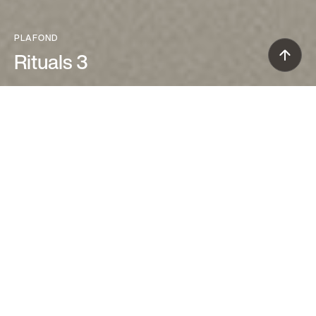
PLAFOND
Rituals 3
Ludovica+Roberto Palomba (2015)
Les plafonniers Rituals traduisent la
magie lumineuse des lanternes