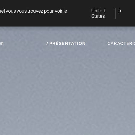
United
fr
quel vous vous trouvez pour voir le
Monde
Professionnels
States
PRÉSENTATION
CARACTÉRI
OR