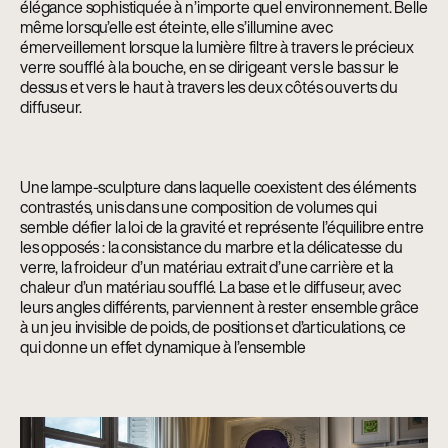
élégance sophistiquée à n’importe quel environnement. Belle
même lorsqu’elle est éteinte, elle s’illumine avec
émerveillement lorsque la lumière filtre à travers le précieux
verre soufflé à la bouche, en se dirigeant vers le bas sur le
dessus et vers le haut à travers les deux côtés ouverts du
diffuseur.
Une lampe-sculpture dans laquelle coexistent des éléments
contrastés, unis dans une composition de volumes qui
semble défier la loi de la gravité et représente l’équilibre entre
les opposés : la consistance du marbre et la délicatesse du
verre, la froideur d’un matériau extrait d’une carrière et la
chaleur d’un matériau soufflé. La base et le diffuseur, avec
leurs angles différents, parviennent à rester ensemble grâce
à un jeu invisible de poids, de positions et d’articulations, ce
qui donne un effet dynamique à l’ensemble