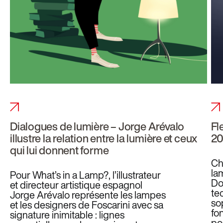
Dialogues de lumière – Jorge Arévalo
Fl
illustre la relation entre la lumière et ceux
20
qui lui donnent forme
Ch
la
Pour What’s in a Lamp?, l’illustrateur
Dor
et directeur artistique espagnol
te
Jorge Arévalo représente les lampes
so
et les designers de Foscarini avec sa
fo
signature inimitable : lignes
po