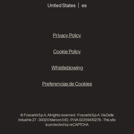
Choose your languages
United States
es
Privacy Policy
Cookie Policy
Whistleblowing
Preferencias de Cookies
© Foscarini S.p.A. All rights reserved - Foscarini S.p.A. Via Delle
Industrie 27 - 30020 Marcon (VE) - P.IVA 02259410278 - This site
is protected by reCAPTCHA