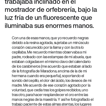
trabajaba inclinado en el
mostrador de orfebrería, bajo la
luz fría de un fluorescente que
iluminaba sus enormes manos.
Con una de esas manos, que yo recuerdo negras
debido a la resina agotada, sujetaba un minúsculo
corazón oscurecido por la llama y con la otra lo
cepillaba. Me recuerdo mientras observaba a mi
padre, rodeado con las estampas de mi abuela, que
estaban colgadas en el mismo clavo del calendario
de los carabineros (me acuerdo que estaban al lado
de la fotografía de Maradona, encima de la de mi
hermana cuando era pequeña), soportando el
sonido del cepillo, el olor del ácido, los deseos de mi
madre. Me acuerdo de ese corazón agotado por la
voluntad, que cedía tras los golpes recibidos, uno
tras otro, para hacer resplandecer el oro entre las
manos negras de la maestría. Y así he fotografiado el
trabajo paciente de estas almas atentas, los lugares