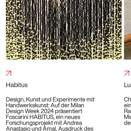
Habitus
Lu
Design, Kunst und Experimente mit
Ch
Handwerkskunst: Auf der Milan
ein
Design Week 2024 präsentiert
Ra
Foscarini HABITUS, ein neues
Me
Forschungsprojekt mit Andrea
de
Anastasio und Amal, Ausdruck des