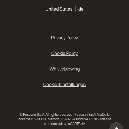
Choose your languages
United States
de
Privacy Policy
Cookie Policy
Whistleblowing
Cookie-Einstellungen
© Foscarini S.p.A. All rights reserved - Foscarini S.p.A. Via Delle
Industrie 27 - 30020 Marcon (VE) - P.IVA 02259410278 - This site
is protected by reCAPTCHA