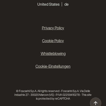
Choose your languages
United States
de
Privacy Policy
Cookie Policy
Whistleblowing
Cookie-Einstellungen
© Foscarini S.p.A. All rights reserved - Foscarini S.p.A. Via Delle
Industrie 27 - 30020 Marcon (VE) - P.IVA 02259410278 - This site
is protected by reCAPTCHA