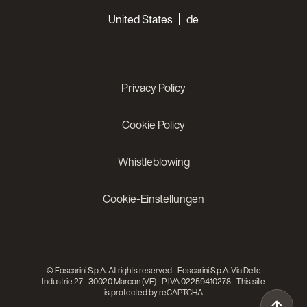
Choose your languages
United States
de
Privacy Policy
Cookie Policy
Whistleblowing
Cookie-Einstellungen
© Foscarini S.p.A. All rights reserved - Foscarini S.p.A. Via Delle
Industrie 27 - 30020 Marcon (VE) - P.IVA 02259410278 - This site
is protected by reCAPTCHA