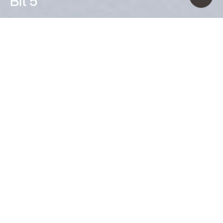
Bit 5
Ferruccio Laviani (1993)
Más que una familia de lámparas de
pared, Bit es un alfabeto de formas
orgánicas y colores, con los cuales
crear infinitas composiciones.
Apagadas recuerdan una pintura