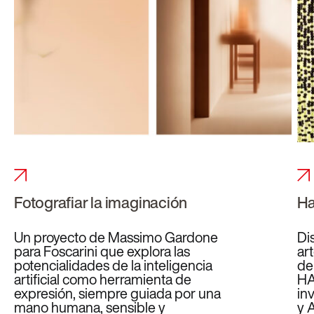
Fotografiar la imaginación
Ha
Un proyecto de Massimo Gardone
Di
para Foscarini que explora las
ar
potencialidades de la inteligencia
de
artificial como herramienta de
HA
expresión, siempre guiada por una
in
mano humana, sensible y
y 