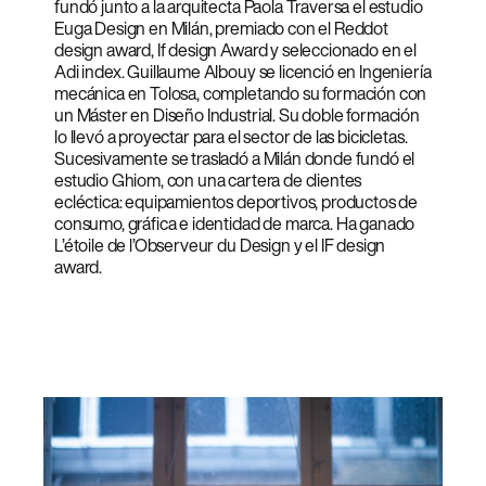
fundó junto a la arquitecta Paola Traversa el estudio
Euga Design en Milán, premiado con el Reddot
design award, If design Award y seleccionado en el
Adi index. Guillaume Albouy se licenció en Ingeniería
mecánica en Tolosa, completando su formación con
un Máster en Diseño Industrial. Su doble formación
lo llevó a proyectar para el sector de las bicicletas.
Sucesivamente se trasladó a Milán donde fundó el
estudio Ghiom, con una cartera de clientes
ecléctica: equipamientos deportivos, productos de
consumo, gráfica e identidad de marca. Ha ganado
L’étoile de l’Observeur du Design y el IF design
award.