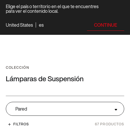
Elige el país o territorio en el que te encuentres
para ver el contenido local.
CONTINUE
United States
es
COLECCIÓN
Lámparas de
Suspensión
Pared
FILTROS
67
PRODUCTOS